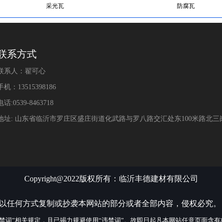
采光瓦
防腐瓦
联系方式
联系人：翟可心
手机：13515398186
电话:0539-8463718
地址: 山东省临沂市罗庄区盛庄街道化武路与罗八路交汇处东100米路北
Copyright@2022版权所有：临沂丰德建材有限公司
得以任何方式复制或抄袭本网站的部分或者全部内容，侵权必究。
禁词”相关规定，且已竭力规避使用“违禁词”。故即日起凡本网站任意页面含有