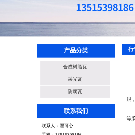
行
产品分类
合成树脂瓦
采光瓦
防腐瓦
眼
联系我们
等
联系人：翟可心
手机：13515398186