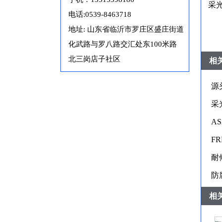
采
电话:0539-8463718
地址: 山东省临沂市罗庄区盛庄街道
化武路与罗八路交汇处东100米路
北三岗店子社区
相
源
采
A
F
耐
防
相