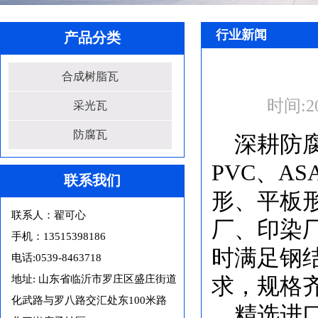
行业新闻
产品分类
合成树脂瓦
时间:
2
采光瓦
防腐瓦
深耕防
PVC、A
联系我们
形、平板
联系人：翟可心
厂、印染
手机：13515398186
时满足钢
电话:0539-8463718
地址: 山东省临沂市罗庄区盛庄街道
求，规格
化武路与罗八路交汇处东100米路
精选进