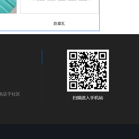
防腐瓦
三岗店子社区