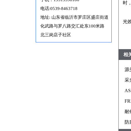
时
电话:0539-8463718
地址: 山东省临沂市罗庄区盛庄街道
光
化武路与罗八路交汇处东100米路
北三岗店子社区
相
源
采
A
F
耐
防