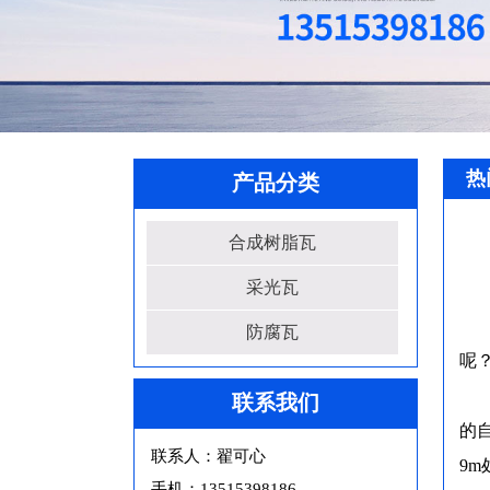
热
产品分类
合成树脂瓦
采光瓦
防腐瓦
呢
联系我们
的
联系人：翟可心
9
手机：13515398186