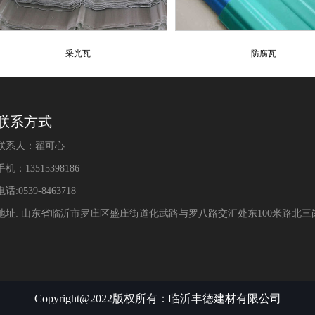
采光瓦
防腐瓦
联系方式
联系人：翟可心
手机：13515398186
电话:0539-8463718
地址: 山东省临沂市罗庄区盛庄街道化武路与罗八路交汇处东100米路北
Copyright@2022版权所有：临沂丰德建材有限公司