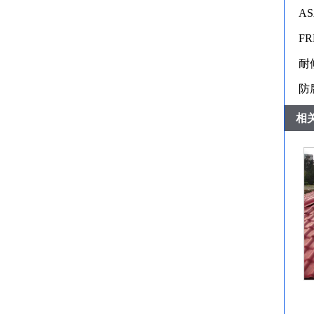
A
F
耐
防
相