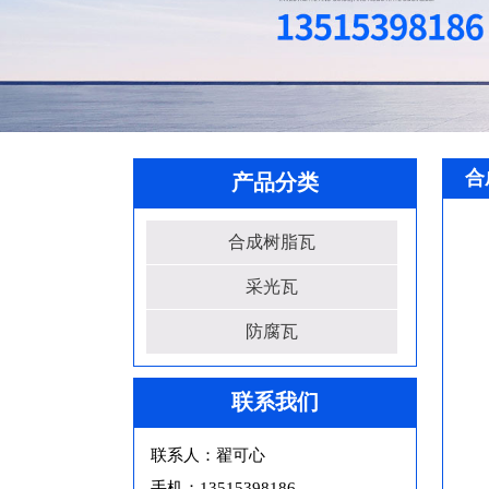
合
产品分类
合成树脂瓦
采光瓦
防腐瓦
联系我们
联系人：翟可心
手机：13515398186