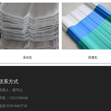
采光瓦
防腐瓦
联系方式
联系人：翟可心
手机：13515398186
电话:0539-8463718